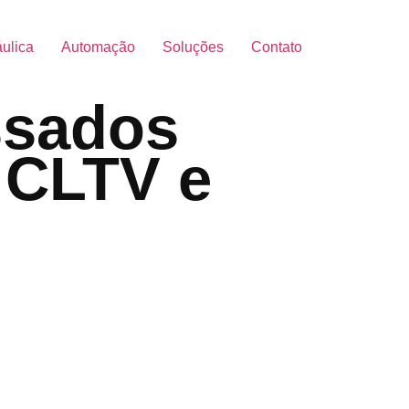
áulica
Automação
Soluções
Contato
ssados
, CLTV e