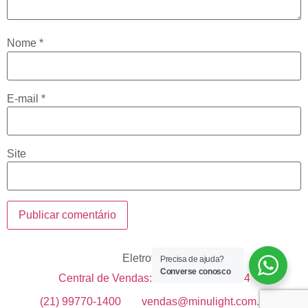
Nome
*
E-mail
*
Site
Eletrotécnica
Precisa de ajuda?
Converse conosco
Central de Vendas: +55 21 99633-1514
(21) 99770-1400
vendas@minulight.com.br