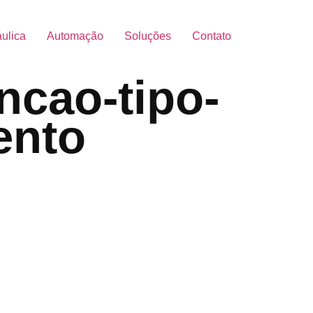
áulica
Automação
Soluções
Contato
ncao-tipo-
ento