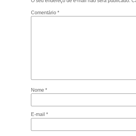
O seu endereço de e-mail não será publicado.
C
Comentário
*
Nome
*
E-mail
*