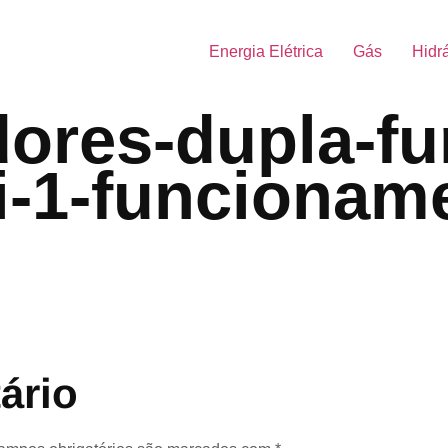
Energia Elétrica
Gás
Hidr
ores-dupla-fu
tei-1-funcionam
ário