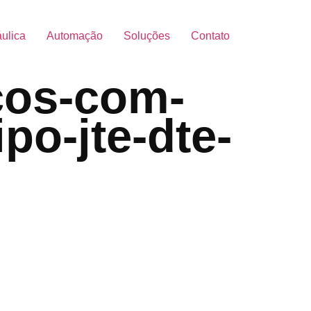
áulica
Automação
Soluções
Contato
cos-com-
po-jte-dte-