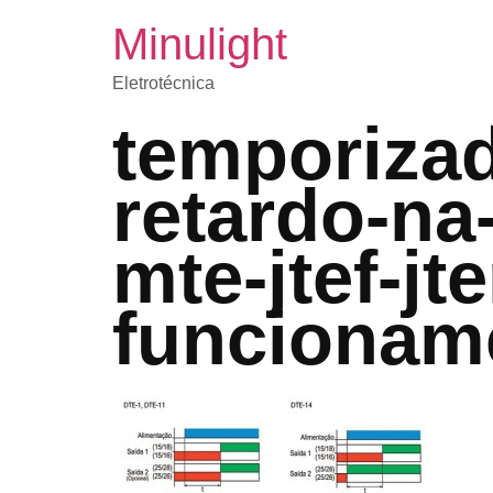
Minulight
Eletrotécnica
temporizad
retardo-na-
mte-jtef-jte
funcionam