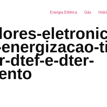
Energia Elétrica
Gás
Hidr
ores-eletroni
energizacao-ti
r-dtef-e-dter-
ento