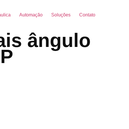
áulica
Automação
Soluções
Contato
ais ângulo
IP