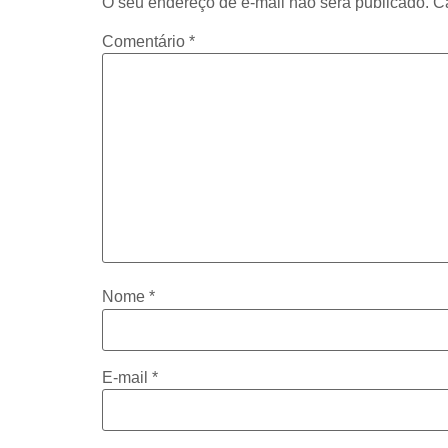
O seu endereço de e-mail não será publicado.
C
Comentário
*
Nome
*
E-mail
*