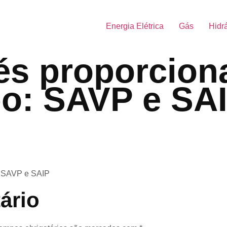
Energia Elétrica
Gás
Hidr
és proporcion
po: SAVP e SA
o: SAVP e SAIP
ário