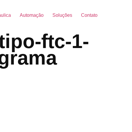
áulica
Automação
Soluções
Contato
ipo-ftc-1-
iagrama