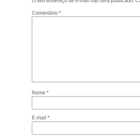
O seu endereço de e-mail não será publicado.
C
Comentário
*
Nome
*
E-mail
*