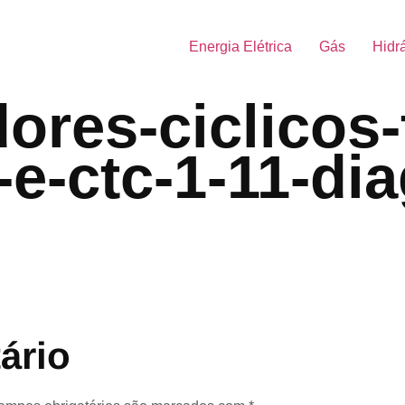
Energia Elétrica
Gás
Hidr
res-ciclicos-t
1-e-ctc-1-11-d
ário