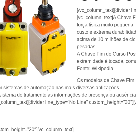
[/vc_column_text][divider l
[vc_column_text]A Chave F
força física muito pequena
custo e extrema durabilida
acima de 10 milhões de cic
pesadas.
A Chave Fim de Curso Poss
extremidade é tocada, comu
Fonte: Wikipedia
Os modelos de Chave Fim De
 em sistemas de automação nas mais diversas aplicações.
 sistema de tratamento as informações de presença ou ausênci
_column_text][divider line_type=”No Line” custom_height=”20″]
ustom_height=”20″][vc_column_text]