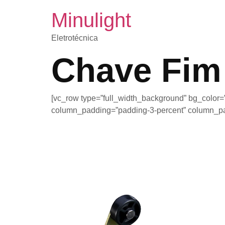
Minulight
Eletrotécnica
Chave Fim
[vc_row type=”full_width_background” bg_color=”#f
column_padding=”padding-3-percent” column_pad