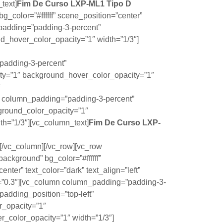
text]
Fim De Curso LXP-ML1
Tipo D
g_color=”#ffffff” scene_position=”center”
n_padding=”padding-3-percent”
d_hover_color_opacity=”1″ width=”1/3″]
padding-3-percent”
ity=”1″ background_hover_color_opacity=”1″
F
n column_padding=”padding-3-percent”
ground_color_opacity=”1″
h=”1/3″][vc_column_text]
Fim De Curso LXP-
][/vc_column][/vc_row][vc_row
background” bg_color=”#ffffff”
enter” text_color=”dark” text_align=”left”
=”0.3″][vc_column column_padding=”padding-3-
adding_position=”top-left”
_opacity=”1″
_color_opacity=”1″ width=”1/3″]