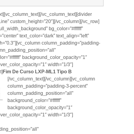
t][vc_column_text]
[/vc_column_text][divider
Line” custom_height=”20″][/vc_column][/vc_row]
ull_width_background” bg_color=”#ffffff”
”center” text_color=”dark” text_align=”left”
th=”0.3″][vc_column column_padding=”padding-
umn_padding_position=”all”
r=”#ffffff” background_color_opacity=”1″
er_color_opacity=”1″ width=”1/3″]
t]
Fim De Curso LXP-ML1
Tipo B
[/vc_column_text][/vc_column][vc_column
column_padding=”padding-3-percent”
column_padding_position=”all”
background_color=”#ffffff”
background_color_opacity=”1″
er_color_opacity=”1″ width=”1/3″]
ing_position=”all”