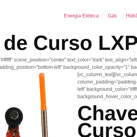
Energia Elétrica
Gás
Hidr
 de Curso LX
fffff” scene_position=”center” text_color=”dark” text_align=”le
ding_position=”bottom-left” background_color_opacity=”1″ ba
[vc_column_text]
[/vc_colum
column_padding=”padding-
left” background_color=”#ff
background_hover_color_op
Chave
Curso