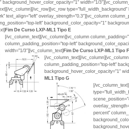
 background_hover_color_opacity=”1″ width=”1/3″][vc_column_
xt][/vc_column][/vc_row][vc_row type=”full_width_background” b
rk” text_align=”left” overlay_strength=”0.3″][vc_column colum
g_position=”top-left” background_color_opacity=”1″ backgroun
xt]
Fim De Curso LXP-ML1
Tipo E
[/vc_column_text][/vc_column][vc_column column_padding=”
column_padding_position=”top-left” background_color_opac
width=”1/3″][vc_column_text]
Fim De Curso LXP-ML1
Tipo 
[/vc_column_text][/vc_column][vc_colum
column_padding_position=”top-left” back
background_hover_color_opacity=”1″ widt
ML1
Tipo G
[/vc_column_text
type=”full_width_
scene_position=”c
overlay_strength
percent” column_p
background_color
background_hover