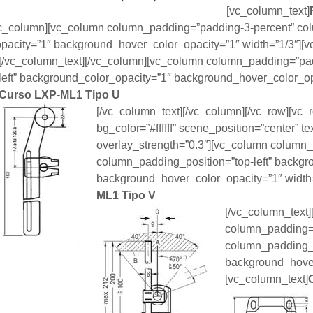
[vc_column_text]
vc_column][vc_column column_padding=”padding-3-percent” col
acity=”1″ background_hover_color_opacity=”1″ width=”1/3″][v
[/vc_column_text][/vc_column][vc_column column_padding=”pa
left” background_color_opacity=”1″ background_hover_color_op
Curso LXP-ML1
Tipo U
[/vc_column_text][/vc_column][/vc_row][vc_
bg_color=”#ffffff” scene_position=”center” tex
overlay_strength=”0.3″][vc_column column
column_padding_position=”top-left” backgr
background_hover_color_opacity=”1″ width=
ML1
Tipo V
[/vc_column_text
column_padding=
column_padding_p
background_hover
[vc_column_text]