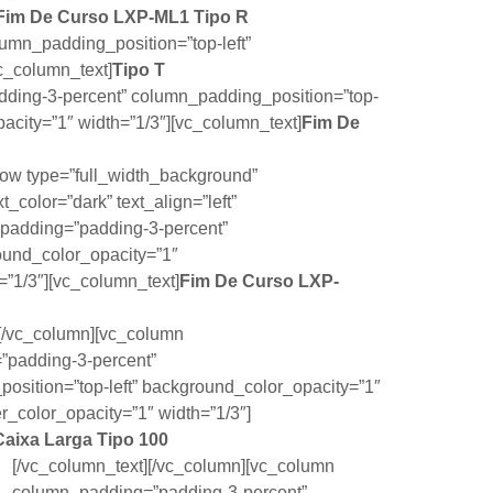
Fim De Curso LXP-ML1
Tipo R
umn_padding_position=”top-left”
c_column_text]
Tipo T
dding-3-percent” column_padding_position=”top-
acity=”1″ width=”1/3″][vc_column_text]
Fim De
row type=”full_width_background”
t_color=”dark” text_align=”left”
_padding=”padding-3-percent”
ound_color_opacity=”1″
”1/3″][vc_column_text]
Fim De Curso LXP-
][/vc_column][vc_column
”padding-3-percent”
osition=”top-left” background_color_opacity=”1″
_color_opacity=”1″ width=”1/3″]
Caixa Larga Tipo 100
[/vc_column_text][/vc_column][vc_column
column_padding=”padding-3-percent”