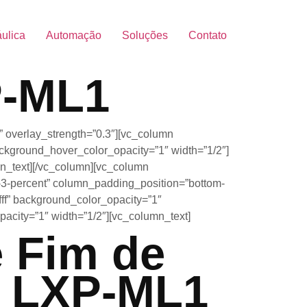
áulica
Automação
Soluções
Contato
P-ML1
ft” overlay_strength=”0.3″][vc_column
ckground_hover_color_opacity=”1″ width=”1/2″]
n_text][/vc_column][vc_column
3-percent” column_padding_position=”bottom-
ffff” background_color_opacity=”1″
acity=”1″ width=”1/2″][vc_column_text]
 Fim de
 LXP-ML1