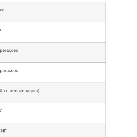
ca
A
operações
operações
ção e armazenagem)
7
1NF