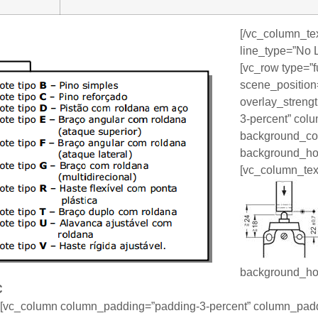
[/vc_column_tex
line_type=”No 
[vc_row type=”f
scene_position=
overlay_streng
3-percent” col
background_colo
background_hov
[vc_column_tex
background_hov
C
n][vc_column column_padding=”padding-3-percent” column_padd