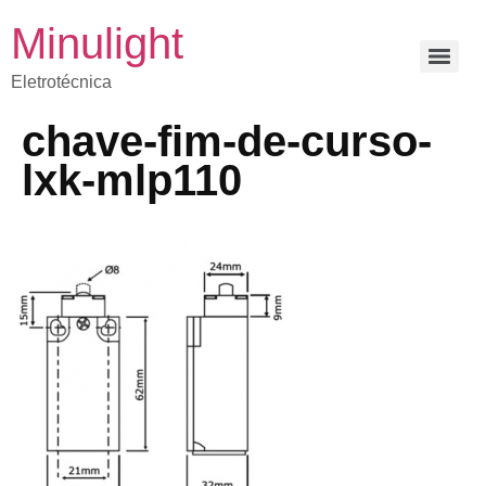
Minulight
Eletrotécnica
chave-fim-de-curso-
lxk-mlp110