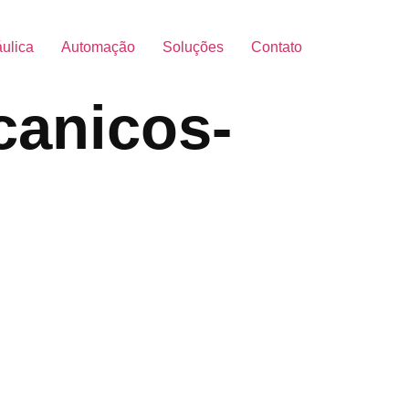
áulica
Automação
Soluções
Contato
canicos-