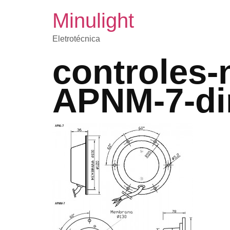
Minulight
Eletrotécnica
controles-
APNM-7-d