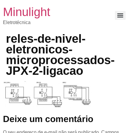
Minulight
Eletrotécnica
reles-de-nivel-
eletronicos-
microprocessados-
JPX-2-ligacao
Deixe um comentário
O seu endereço de e-mail não será publicado.
Campos