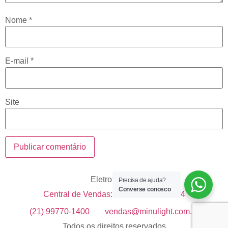
Nome
*
E-mail
*
Site
Eletrotécnica
Precisa de ajuda?
Converse conosco
Central de Vendas: +55 21 99633-1514
(21) 99770-1400
vendas@minulight.com.br
Todos os direitos reservados