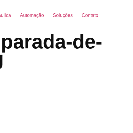
áulica
Automação
Soluções
Contato
-parada-de-
g