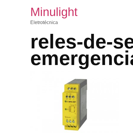
Minulight
Eletrotécnica
reles-de-s
emergenci