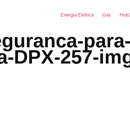
Energia Elétrica
Gás
Hidr
eguranca-para
a-DPX-257-im