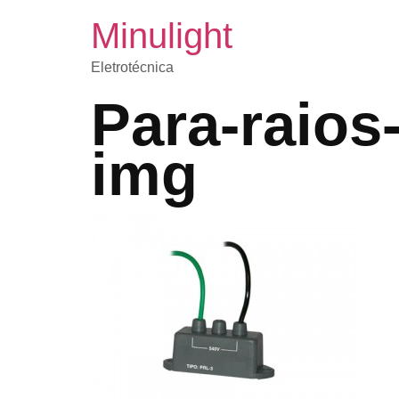
Minulight
Eletrotécnica
Para-raios
img